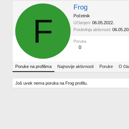
Frog
F
Početnik
Učlanjen
06.05.2022.
Poslednja aktivnost
06.05.20
Poruka
0
Poruke na profilima
Najnovije aktivnosti
Poruke
O čl
Još uvek nema poruka na Frog profilu.