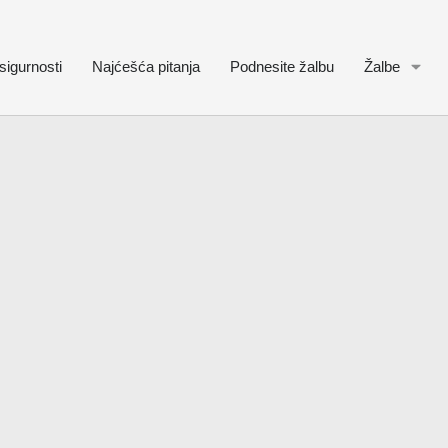
sigurnosti
Najćešća pitanja
Podnesite žalbu
Žalbe