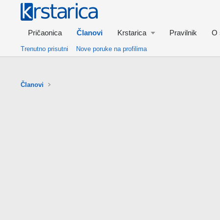
Pričaonica
Članovi
Krstarica
Pravilnik
O 
Trenutno prisutni
Nove poruke na profilima
Članovi