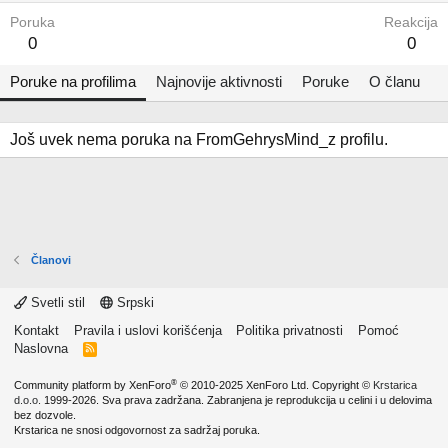
Poruka
Reakcija
0
0
Poruke na profilima
Najnovije aktivnosti
Poruke
O članu
Još uvek nema poruka na FromGehrysMind_z profilu.
Članovi
Svetli stil
Srpski
Kontakt
Pravila i uslovi korišćenja
Politika privatnosti
Pomoć
Naslovna
R
S
S
®
Community platform by XenForo
© 2010-2025 XenForo Ltd.
Copyright ©
Krstarica
d.o.o.
1999-2026. Sva prava zadržana. Zabranjena je reprodukcija u celini i u delovima
bez dozvole.
Krstarica ne snosi odgovornost za sadržaj poruka.