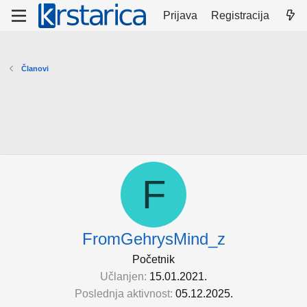
Prijava
Registracija
Članovi
F
FromGehrysMind_z
Početnik
Učlanjen
15.01.2021.
Poslednja aktivnost
05.12.2025.