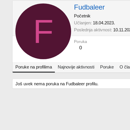
Fudbaleer
F
Početnik
Učlanjen
18.04.2023.
Poslednja aktivnost
10.11.20
Poruka
0
Poruke na profilima
Najnovije aktivnosti
Poruke
O čl
Još uvek nema poruka na Fudbaleer profilu.