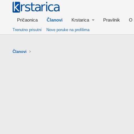
Pričaonica
Članovi
Krstarica
Pravilnik
O 
Trenutno prisutni
Nove poruke na profilima
Članovi