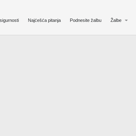
sigurnosti
Najćešća pitanja
Podnesite žalbu
Žalbe