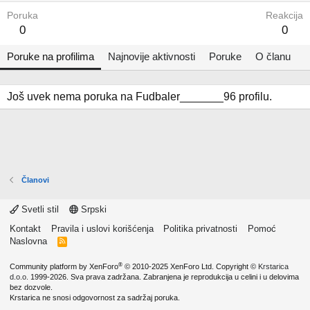
Poruka
Reakcija
0
0
Poruke na profilima
Najnovije aktivnosti
Poruke
O članu
Još uvek nema poruka na Fudbaler_______96 profilu.
Članovi
Svetli stil
Srpski
Kontakt
Pravila i uslovi korišćenja
Politika privatnosti
Pomoć
Naslovna
R
S
S
®
Community platform by XenForo
© 2010-2025 XenForo Ltd.
Copyright ©
Krstarica
d.o.o.
1999-2026. Sva prava zadržana. Zabranjena je reprodukcija u celini i u delovima
bez dozvole.
Krstarica ne snosi odgovornost za sadržaj poruka.