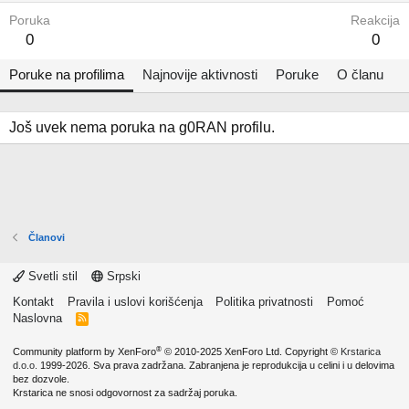
Poruka
Reakcija
0
0
Poruke na profilima
Najnovije aktivnosti
Poruke
O članu
Još uvek nema poruka na g0RAN profilu.
Članovi
Svetli stil
Srpski
Kontakt
Pravila i uslovi korišćenja
Politika privatnosti
Pomoć
Naslovna
R
S
S
®
Community platform by XenForo
© 2010-2025 XenForo Ltd.
Copyright ©
Krstarica
d.o.o.
1999-2026. Sva prava zadržana. Zabranjena je reprodukcija u celini i u delovima
bez dozvole.
Krstarica ne snosi odgovornost za sadržaj poruka.