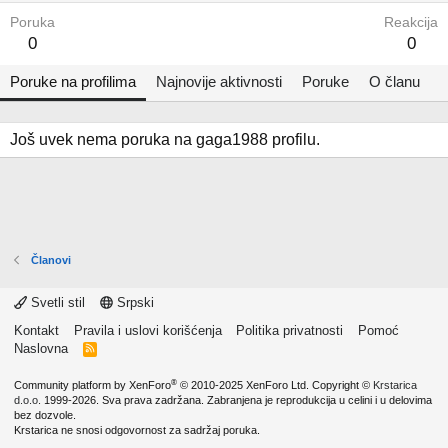
Poruka
Reakcija
0
0
Poruke na profilima
Najnovije aktivnosti
Poruke
O članu
Još uvek nema poruka na gaga1988 profilu.
Članovi
Svetli stil
Srpski
Kontakt
Pravila i uslovi korišćenja
Politika privatnosti
Pomoć
Naslovna
R
S
S
®
Community platform by XenForo
© 2010-2025 XenForo Ltd.
Copyright ©
Krstarica
d.o.o.
1999-2026. Sva prava zadržana. Zabranjena je reprodukcija u celini i u delovima
bez dozvole.
Krstarica ne snosi odgovornost za sadržaj poruka.