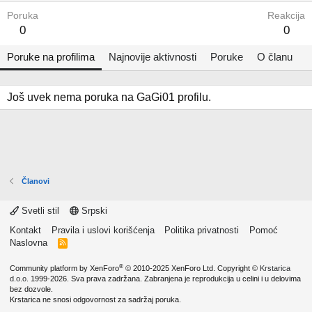
Poruka
Reakcija
0
0
Poruke na profilima
Najnovije aktivnosti
Poruke
O članu
Još uvek nema poruka na GaGi01 profilu.
Članovi
Svetli stil
Srpski
Kontakt
Pravila i uslovi korišćenja
Politika privatnosti
Pomoć
Naslovna
R
S
S
®
Community platform by XenForo
© 2010-2025 XenForo Ltd.
Copyright ©
Krstarica
d.o.o.
1999-2026. Sva prava zadržana. Zabranjena je reprodukcija u celini i u delovima
bez dozvole.
Krstarica ne snosi odgovornost za sadržaj poruka.