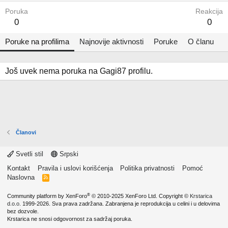
Poruka
Reakcija
0
0
Poruke na profilima
Najnovije aktivnosti
Poruke
O članu
Još uvek nema poruka na Gagi87 profilu.
Članovi
Svetli stil
Srpski
Kontakt
Pravila i uslovi korišćenja
Politika privatnosti
Pomoć
Naslovna
R
S
S
®
Community platform by XenForo
© 2010-2025 XenForo Ltd.
Copyright ©
Krstarica
d.o.o.
1999-2026. Sva prava zadržana. Zabranjena je reprodukcija u celini i u delovima
bez dozvole.
Krstarica ne snosi odgovornost za sadržaj poruka.