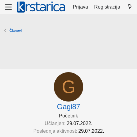
Prijava
Registracija
Članovi
G
Gagi87
Početnik
Učlanjen
29.07.2022.
Poslednja aktivnost
29.07.2022.