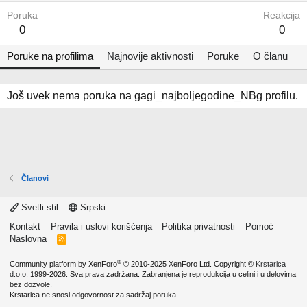
Poruka
Reakcija
0
0
Poruke na profilima
Najnovije aktivnosti
Poruke
O članu
Još uvek nema poruka na gagi_najboljegodine_NBg profilu.
Članovi
Svetli stil
Srpski
Kontakt
Pravila i uslovi korišćenja
Politika privatnosti
Pomoć
Naslovna
R
S
S
®
Community platform by XenForo
© 2010-2025 XenForo Ltd.
Copyright ©
Krstarica
d.o.o.
1999-2026. Sva prava zadržana. Zabranjena je reprodukcija u celini i u delovima
bez dozvole.
Krstarica ne snosi odgovornost za sadržaj poruka.