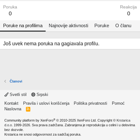
Poruka
Reakcija
0
0
Poruke na profilima
Najnovije aktivnosti
Poruke
O članu
Još uvek nema poruka na gagiavala profilu.
Članovi
Svetli stil
Srpski
Kontakt
Pravila i uslovi korišćenja
Politika privatnosti
Pomoć
Naslovna
R
S
S
®
Community platform by XenForo
© 2010-2025 XenForo Ltd.
Copyright ©
Krstarica
d.o.o.
1999-2026. Sva prava zadržana. Zabranjena je reprodukcija u celini i u delovima
bez dozvole.
Krstarica ne snosi odgovornost za sadržaj poruka.