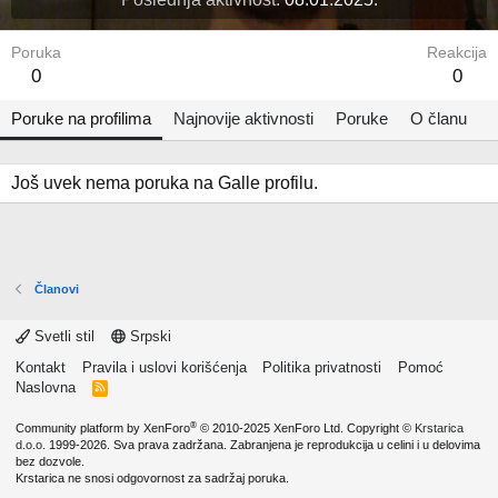
Poruka
Reakcija
0
0
Poruke na profilima
Najnovije aktivnosti
Poruke
O članu
Još uvek nema poruka na Galle profilu.
Članovi
Svetli stil
Srpski
Kontakt
Pravila i uslovi korišćenja
Politika privatnosti
Pomoć
Naslovna
R
S
S
®
Community platform by XenForo
© 2010-2025 XenForo Ltd.
Copyright ©
Krstarica
d.o.o.
1999-2026. Sva prava zadržana. Zabranjena je reprodukcija u celini i u delovima
bez dozvole.
Krstarica ne snosi odgovornost za sadržaj poruka.