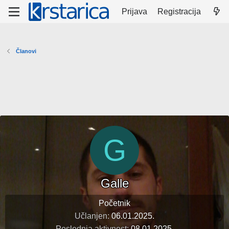
Prijava
Registracija
Članovi
G
Galle
Početnik
Učlanjen
06.01.2025.
Poslednja aktivnost
08.01.2025.