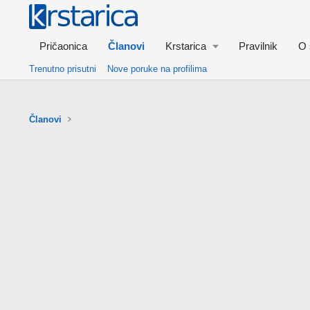
Pričaonica
Članovi
Krstarica
Pravilnik
O 
Trenutno prisutni
Nove poruke na profilima
Članovi