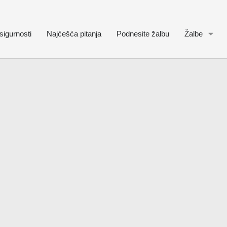
sigurnosti
Najćešća pitanja
Podnesite žalbu
Žalbe