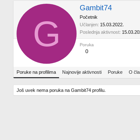
Gambit74
G
Početnik
Učlanjen
15.03.2022.
Poslednja aktivnost
15.03.20
Poruka
0
Poruke na profilima
Najnovije aktivnosti
Poruke
O čl
Još uvek nema poruka na Gambit74 profilu.