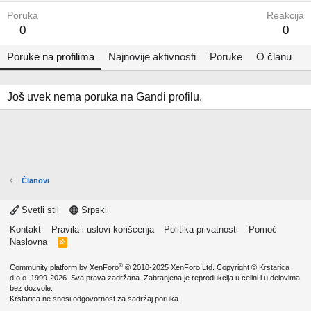
Poruka
Reakcija
0
0
Poruke na profilima
Najnovije aktivnosti
Poruke
O članu
Još uvek nema poruka na Gandi profilu.
Članovi
Svetli stil
Srpski
Kontakt
Pravila i uslovi korišćenja
Politika privatnosti
Pomoć
Naslovna
R
S
S
®
Community platform by XenForo
© 2010-2025 XenForo Ltd.
Copyright ©
Krstarica
d.o.o.
1999-2026. Sva prava zadržana. Zabranjena je reprodukcija u celini i u delovima
bez dozvole.
Krstarica ne snosi odgovornost za sadržaj poruka.