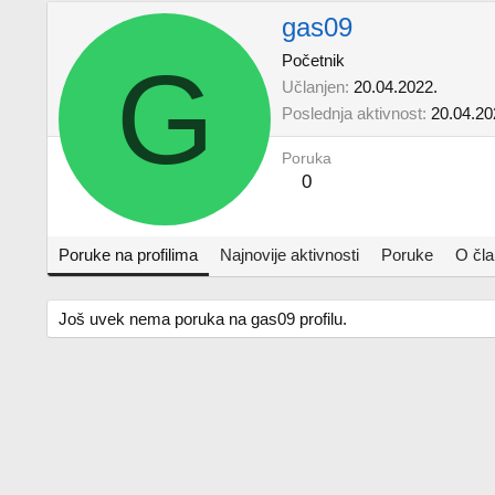
gas09
G
Početnik
Učlanjen
20.04.2022.
Poslednja aktivnost
20.04.20
Poruka
0
Poruke na profilima
Najnovije aktivnosti
Poruke
O čl
Još uvek nema poruka na gas09 profilu.