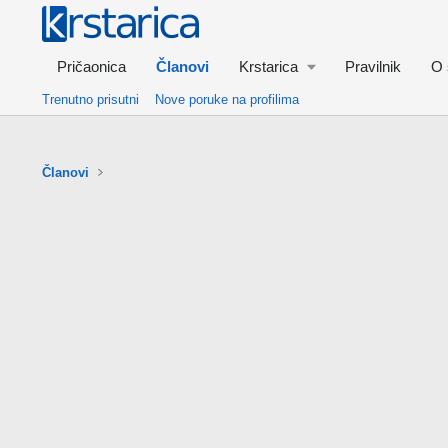
Pričaonica
Članovi
Krstarica
Pravilnik
O 
Trenutno prisutni
Nove poruke na profilima
Članovi