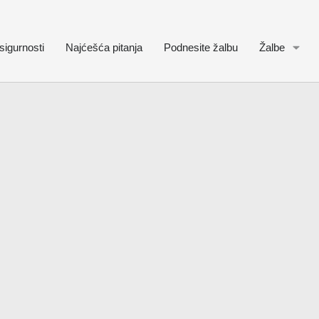
sigurnosti
Najćešća pitanja
Podnesite žalbu
Žalbe