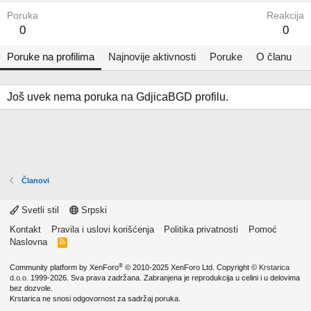
Poruka
Reakcija
0
0
Poruke na profilima
Najnovije aktivnosti
Poruke
O članu
Još uvek nema poruka na GdjicaBGD profilu.
Članovi
Svetli stil
Srpski
Kontakt
Pravila i uslovi korišćenja
Politika privatnosti
Pomoć
Naslovna
R
S
S
®
Community platform by XenForo
© 2010-2025 XenForo Ltd.
Copyright ©
Krstarica
d.o.o.
1999-2026. Sva prava zadržana. Zabranjena je reprodukcija u celini i u delovima
bez dozvole.
Krstarica ne snosi odgovornost za sadržaj poruka.