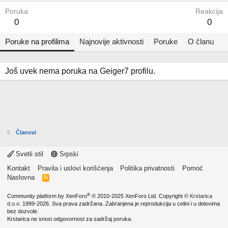
Poruka
Reakcija
0
0
Poruke na profilima
Najnovije aktivnosti
Poruke
O članu
Još uvek nema poruka na Geiger7 profilu.
Članovi
Svetli stil
Srpski
Kontakt
Pravila i uslovi korišćenja
Politika privatnosti
Pomoć
Naslovna
R
S
S
®
Community platform by XenForo
© 2010-2025 XenForo Ltd.
Copyright ©
Krstarica
d.o.o.
1999-2026. Sva prava zadržana. Zabranjena je reprodukcija u celini i u delovima
bez dozvole.
Krstarica ne snosi odgovornost za sadržaj poruka.