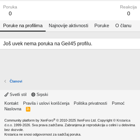
Poruka
Reakcija
0
0
Poruke na profilima
Najnovije aktivnosti
Poruke
O članu
Još uvek nema poruka na Geil45 profilu.
Članovi
Svetli stil
Srpski
Kontakt
Pravila i uslovi korišćenja
Politika privatnosti
Pomoć
Naslovna
R
S
S
®
Community platform by XenForo
© 2010-2025 XenForo Ltd.
Copyright ©
Krstarica
d.o.o.
1999-2026. Sva prava zadržana. Zabranjena je reprodukcija u celini i u delovima
bez dozvole.
Krstarica ne snosi odgovornost za sadržaj poruka.