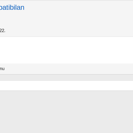
atibilan
22.
anu