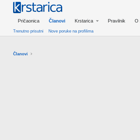
Pričaonica
Članovi
Krstarica
Pravilnik
O 
Trenutno prisutni
Nove poruke na profilima
Članovi