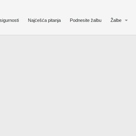
sigurnosti
Najćešća pitanja
Podnesite žalbu
Žalbe