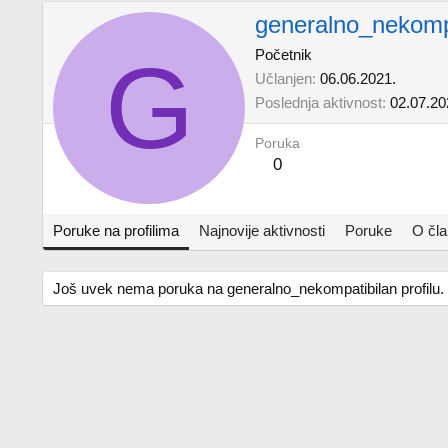
generalno_nekomp
G
Početnik
Učlanjen
06.06.2021.
Poslednja aktivnost
02.07.20
Poruka
0
Poruke na profilima
Najnovije aktivnosti
Poruke
O čl
Još uvek nema poruka na generalno_nekompatibilan profilu.