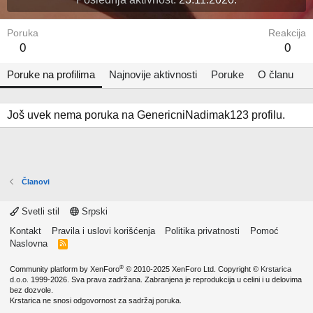
Poruka
Reakcija
0
0
Poruke na profilima
Najnovije aktivnosti
Poruke
O članu
Još uvek nema poruka na GenericniNadimak123 profilu.
Članovi
Svetli stil
Srpski
Kontakt
Pravila i uslovi korišćenja
Politika privatnosti
Pomoć
Naslovna
R
S
S
®
Community platform by XenForo
© 2010-2025 XenForo Ltd.
Copyright ©
Krstarica
d.o.o.
1999-2026. Sva prava zadržana. Zabranjena je reprodukcija u celini i u delovima
bez dozvole.
Krstarica ne snosi odgovornost za sadržaj poruka.