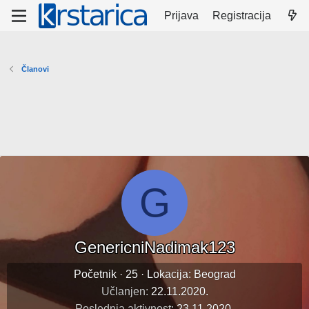
Prijava
Registracija
Članovi
G
GenericniNadimak123
Početnik
·
25
·
Lokacija:
Beograd
Učlanjen
22.11.2020.
Poslednja aktivnost
23.11.2020.