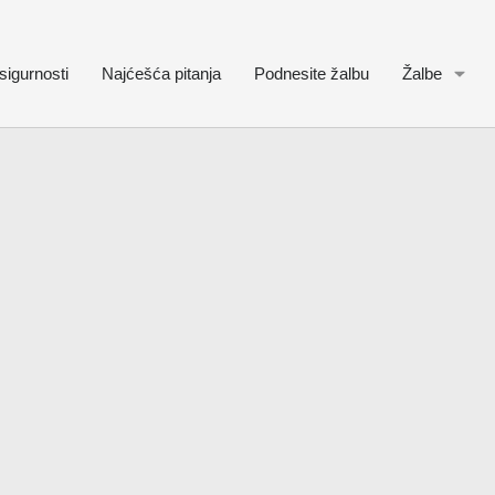
sigurnosti
Najćešća pitanja
Podnesite žalbu
Žalbe