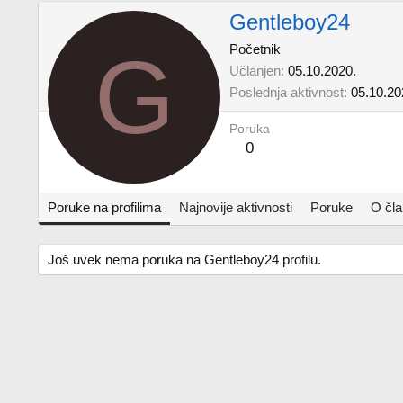
Gentleboy24
G
Početnik
Učlanjen
05.10.2020.
Poslednja aktivnost
05.10.20
Poruka
0
Poruke na profilima
Najnovije aktivnosti
Poruke
O čl
Još uvek nema poruka na Gentleboy24 profilu.