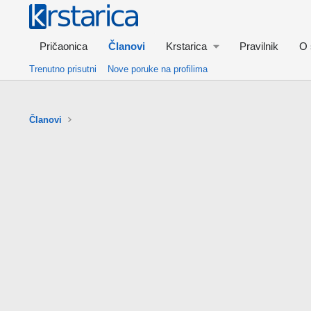
Pričaonica
Članovi
Krstarica
Pravilnik
O 
Trenutno prisutni
Nove poruke na profilima
Članovi