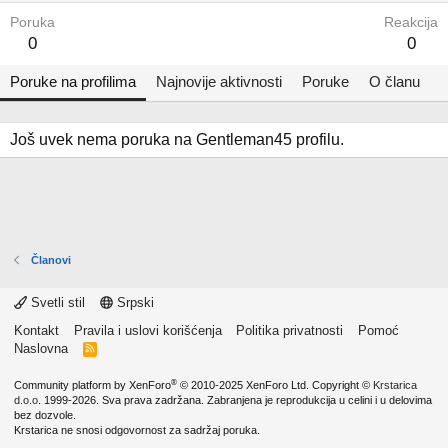
Poruka
Reakcija
0
0
Poruke na profilima
Najnovije aktivnosti
Poruke
O članu
Još uvek nema poruka na Gentleman45 profilu.
Članovi
Svetli stil
Srpski
Kontakt
Pravila i uslovi korišćenja
Politika privatnosti
Pomoć
Naslovna
R
S
S
®
Community platform by XenForo
© 2010-2025 XenForo Ltd.
Copyright ©
Krstarica
d.o.o.
1999-2026. Sva prava zadržana. Zabranjena je reprodukcija u celini i u delovima
bez dozvole.
Krstarica ne snosi odgovornost za sadržaj poruka.