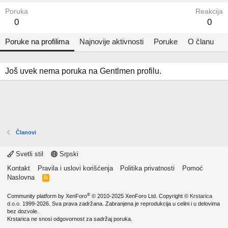
Poruka
Reakcija
0
0
Poruke na profilima
Najnovije aktivnosti
Poruke
O članu
Još uvek nema poruka na Gentlmen profilu.
Članovi
Svetli stil
Srpski
Kontakt
Pravila i uslovi korišćenja
Politika privatnosti
Pomoć
Naslovna
R
S
S
®
Community platform by XenForo
© 2010-2025 XenForo Ltd.
Copyright ©
Krstarica
d.o.o.
1999-2026. Sva prava zadržana. Zabranjena je reprodukcija u celini i u delovima
bez dozvole.
Krstarica ne snosi odgovornost za sadržaj poruka.