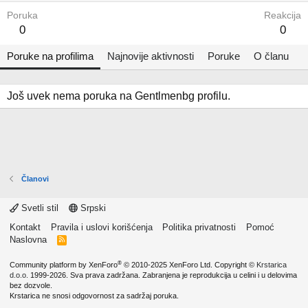
Poruka
Reakcija
0
0
Poruke na profilima
Najnovije aktivnosti
Poruke
O članu
Još uvek nema poruka na Gentlmenbg profilu.
Članovi
Svetli stil
Srpski
Kontakt
Pravila i uslovi korišćenja
Politika privatnosti
Pomoć
Naslovna
R
S
S
®
Community platform by XenForo
© 2010-2025 XenForo Ltd.
Copyright ©
Krstarica
d.o.o.
1999-2026. Sva prava zadržana. Zabranjena je reprodukcija u celini i u delovima
bez dozvole.
Krstarica ne snosi odgovornost za sadržaj poruka.