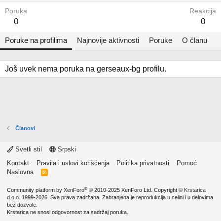
Poruka
Reakcija
0
0
Poruke na profilima
Najnovije aktivnosti
Poruke
O članu
Još uvek nema poruka na gerseaux-bg profilu.
Članovi
Svetli stil
Srpski
Kontakt
Pravila i uslovi korišćenja
Politika privatnosti
Pomoć
Naslovna
R
S
S
®
Community platform by XenForo
© 2010-2025 XenForo Ltd.
Copyright ©
Krstarica
d.o.o.
1999-2026. Sva prava zadržana. Zabranjena je reprodukcija u celini i u delovima
bez dozvole.
Krstarica ne snosi odgovornost za sadržaj poruka.