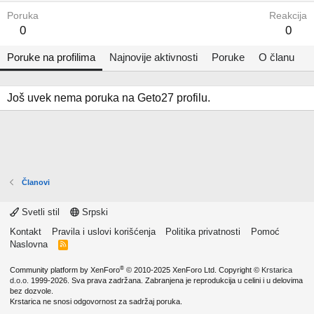
Poruka
Reakcija
0
0
Poruke na profilima
Najnovije aktivnosti
Poruke
O članu
Još uvek nema poruka na Geto27 profilu.
Članovi
Svetli stil
Srpski
Kontakt
Pravila i uslovi korišćenja
Politika privatnosti
Pomoć
Naslovna
R
S
S
®
Community platform by XenForo
© 2010-2025 XenForo Ltd.
Copyright ©
Krstarica
d.o.o.
1999-2026. Sva prava zadržana. Zabranjena je reprodukcija u celini i u delovima
bez dozvole.
Krstarica ne snosi odgovornost za sadržaj poruka.