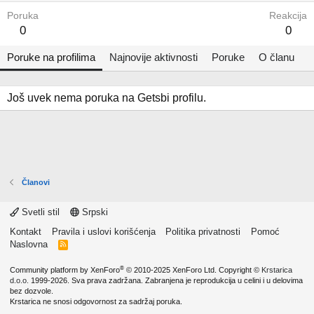
Poruka
Reakcija
0
0
Poruke na profilima
Najnovije aktivnosti
Poruke
O članu
Još uvek nema poruka na Getsbi profilu.
Članovi
Svetli stil
Srpski
Kontakt
Pravila i uslovi korišćenja
Politika privatnosti
Pomoć
Naslovna
R
S
S
®
Community platform by XenForo
© 2010-2025 XenForo Ltd.
Copyright ©
Krstarica
d.o.o.
1999-2026. Sva prava zadržana. Zabranjena je reprodukcija u celini i u delovima
bez dozvole.
Krstarica ne snosi odgovornost za sadržaj poruka.