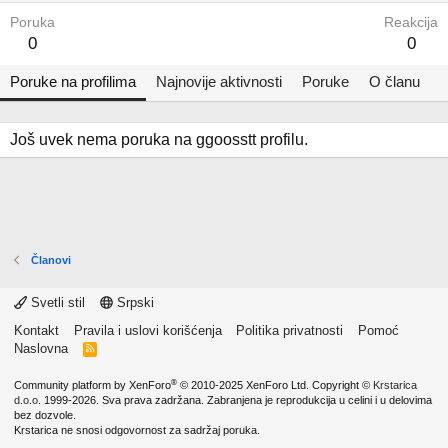
Poruka
Reakcija
0
0
Poruke na profilima
Najnovije aktivnosti
Poruke
O članu
Još uvek nema poruka na ggoosstt profilu.
Članovi
Svetli stil
Srpski
Kontakt
Pravila i uslovi korišćenja
Politika privatnosti
Pomoć
Naslovna
R
S
S
®
Community platform by XenForo
© 2010-2025 XenForo Ltd.
Copyright ©
Krstarica
d.o.o.
1999-2026. Sva prava zadržana. Zabranjena je reprodukcija u celini i u delovima
bez dozvole.
Krstarica ne snosi odgovornost za sadržaj poruka.