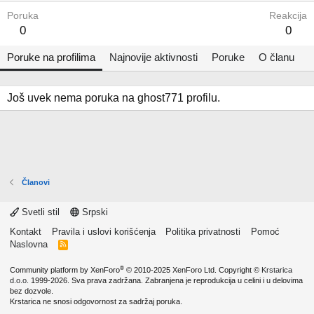
Poruka
Reakcija
0
0
Poruke na profilima
Najnovije aktivnosti
Poruke
O članu
Još uvek nema poruka na ghost771 profilu.
Članovi
Svetli stil
Srpski
Kontakt
Pravila i uslovi korišćenja
Politika privatnosti
Pomoć
Naslovna
R
S
S
®
Community platform by XenForo
© 2010-2025 XenForo Ltd.
Copyright ©
Krstarica
d.o.o.
1999-2026. Sva prava zadržana. Zabranjena je reprodukcija u celini i u delovima
bez dozvole.
Krstarica ne snosi odgovornost za sadržaj poruka.