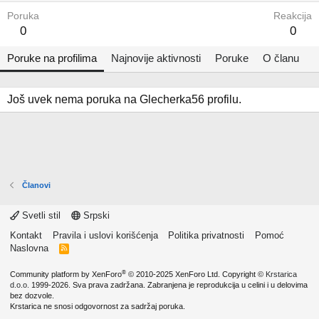
Poruka
Reakcija
0
0
Poruke na profilima
Najnovije aktivnosti
Poruke
O članu
Još uvek nema poruka na Glecherka56 profilu.
Članovi
Svetli stil
Srpski
Kontakt
Pravila i uslovi korišćenja
Politika privatnosti
Pomoć
Naslovna
R
S
S
®
Community platform by XenForo
© 2010-2025 XenForo Ltd.
Copyright ©
Krstarica
d.o.o.
1999-2026. Sva prava zadržana. Zabranjena je reprodukcija u celini i u delovima
bez dozvole.
Krstarica ne snosi odgovornost za sadržaj poruka.