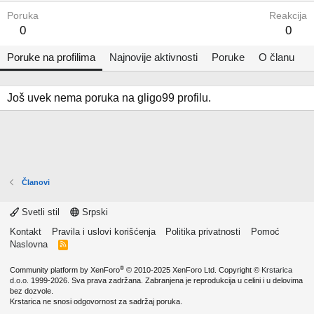
Poruka
Reakcija
0
0
Poruke na profilima
Najnovije aktivnosti
Poruke
O članu
Još uvek nema poruka na gligo99 profilu.
Članovi
Svetli stil
Srpski
Kontakt
Pravila i uslovi korišćenja
Politika privatnosti
Pomoć
Naslovna
R
S
S
®
Community platform by XenForo
© 2010-2025 XenForo Ltd.
Copyright ©
Krstarica
d.o.o.
1999-2026. Sva prava zadržana. Zabranjena je reprodukcija u celini i u delovima
bez dozvole.
Krstarica ne snosi odgovornost za sadržaj poruka.