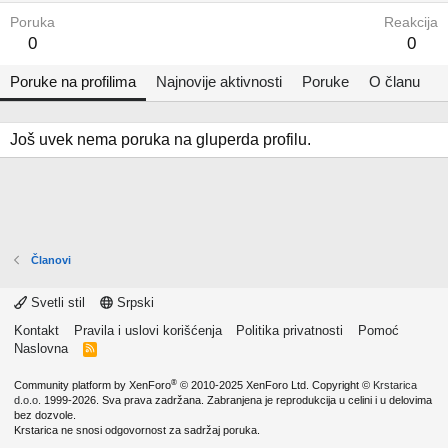
Poruka
Reakcija
0
0
Poruke na profilima
Najnovije aktivnosti
Poruke
O članu
Još uvek nema poruka na gluperda profilu.
Članovi
Svetli stil
Srpski
Kontakt
Pravila i uslovi korišćenja
Politika privatnosti
Pomoć
Naslovna
R
S
S
®
Community platform by XenForo
© 2010-2025 XenForo Ltd.
Copyright ©
Krstarica
d.o.o.
1999-2026. Sva prava zadržana. Zabranjena je reprodukcija u celini i u delovima
bez dozvole.
Krstarica ne snosi odgovornost za sadržaj poruka.