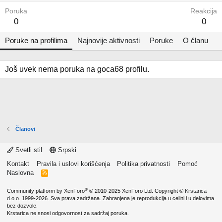
Poruka
Reakcija
0
0
Poruke na profilima
Najnovije aktivnosti
Poruke
O članu
Još uvek nema poruka na goca68 profilu.
Članovi
Svetli stil
Srpski
Kontakt
Pravila i uslovi korišćenja
Politika privatnosti
Pomoć
Naslovna
R
S
S
®
Community platform by XenForo
© 2010-2025 XenForo Ltd.
Copyright ©
Krstarica
d.o.o.
1999-2026. Sva prava zadržana. Zabranjena je reprodukcija u celini i u delovima
bez dozvole.
Krstarica ne snosi odgovornost za sadržaj poruka.