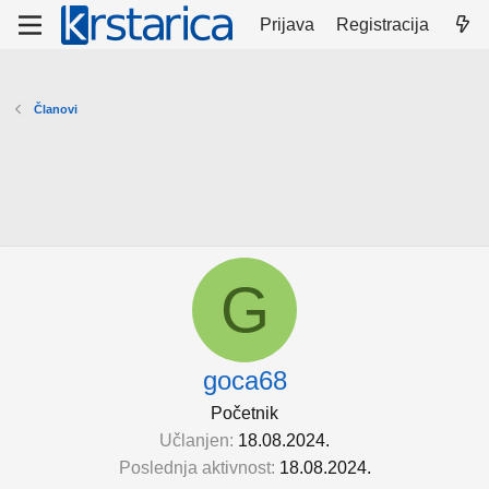
Prijava
Registracija
Članovi
G
goca68
Početnik
Učlanjen
18.08.2024.
Poslednja aktivnost
18.08.2024.