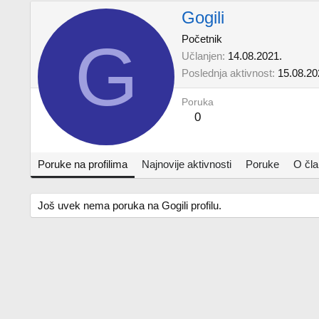
Gogili
G
Početnik
Učlanjen
14.08.2021.
Poslednja aktivnost
15.08.20
Poruka
0
Poruke na profilima
Najnovije aktivnosti
Poruke
O čl
Još uvek nema poruka na Gogili profilu.