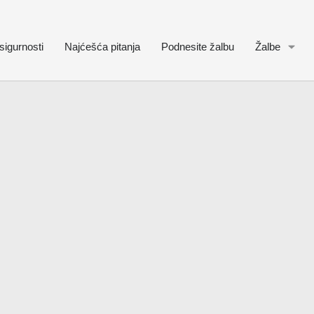
sigurnosti
Najćešća pitanja
Podnesite žalbu
Žalbe