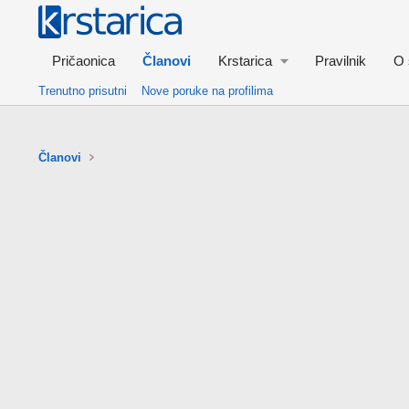
Pričaonica
Članovi
Krstarica
Pravilnik
O 
Trenutno prisutni
Nove poruke na profilima
Članovi