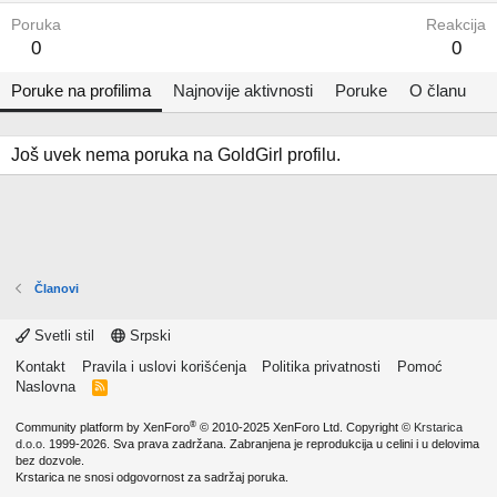
Poruka
Reakcija
0
0
Poruke na profilima
Najnovije aktivnosti
Poruke
O članu
Još uvek nema poruka na GoldGirl profilu.
Članovi
Svetli stil
Srpski
Kontakt
Pravila i uslovi korišćenja
Politika privatnosti
Pomoć
Naslovna
R
S
S
®
Community platform by XenForo
© 2010-2025 XenForo Ltd.
Copyright ©
Krstarica
d.o.o.
1999-2026. Sva prava zadržana. Zabranjena je reprodukcija u celini i u delovima
bez dozvole.
Krstarica ne snosi odgovornost za sadržaj poruka.