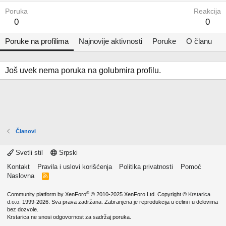
Poruka
Reakcija
0
0
Poruke na profilima
Najnovije aktivnosti
Poruke
O članu
Još uvek nema poruka na golubmira profilu.
Članovi
Svetli stil
Srpski
Kontakt
Pravila i uslovi korišćenja
Politika privatnosti
Pomoć
Naslovna
R
S
S
®
Community platform by XenForo
© 2010-2025 XenForo Ltd.
Copyright ©
Krstarica
d.o.o.
1999-2026. Sva prava zadržana. Zabranjena je reprodukcija u celini i u delovima
bez dozvole.
Krstarica ne snosi odgovornost za sadržaj poruka.