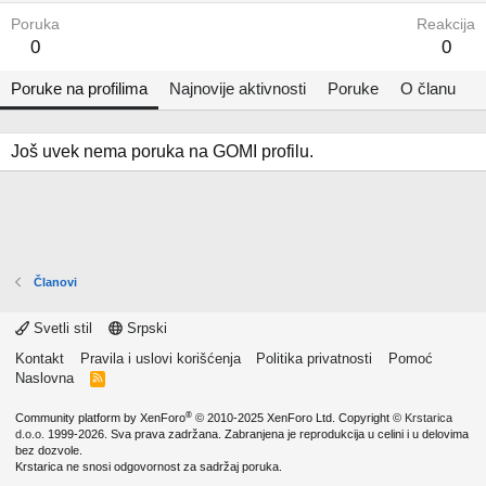
Poruka
Reakcija
0
0
Poruke na profilima
Najnovije aktivnosti
Poruke
O članu
Još uvek nema poruka na GOMI profilu.
Članovi
Svetli stil
Srpski
Kontakt
Pravila i uslovi korišćenja
Politika privatnosti
Pomoć
Naslovna
R
S
S
®
Community platform by XenForo
© 2010-2025 XenForo Ltd.
Copyright ©
Krstarica
d.o.o.
1999-2026. Sva prava zadržana. Zabranjena je reprodukcija u celini i u delovima
bez dozvole.
Krstarica ne snosi odgovornost za sadržaj poruka.