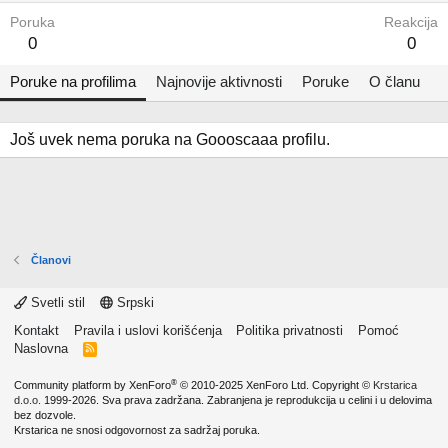
Poruka
Reakcija
0
0
Poruke na profilima
Najnovije aktivnosti
Poruke
O članu
Još uvek nema poruka na Goooscaaa profilu.
Članovi
Svetli stil
Srpski
Kontakt
Pravila i uslovi korišćenja
Politika privatnosti
Pomoć
Naslovna
R
S
S
®
Community platform by XenForo
© 2010-2025 XenForo Ltd.
Copyright ©
Krstarica
d.o.o.
1999-2026. Sva prava zadržana. Zabranjena je reprodukcija u celini i u delovima
bez dozvole.
Krstarica ne snosi odgovornost za sadržaj poruka.