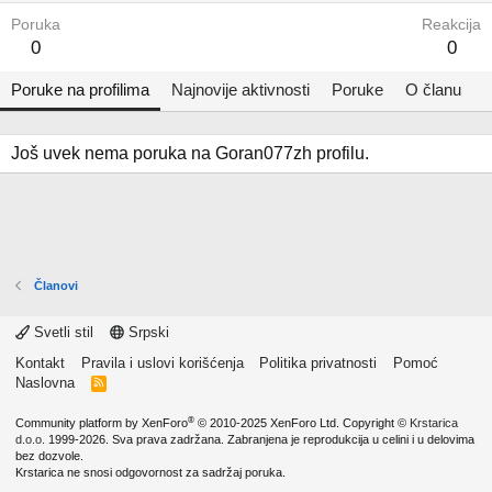
Poruka
Reakcija
0
0
Poruke na profilima
Najnovije aktivnosti
Poruke
O članu
Još uvek nema poruka na Goran077zh profilu.
Članovi
Svetli stil
Srpski
Kontakt
Pravila i uslovi korišćenja
Politika privatnosti
Pomoć
Naslovna
R
S
S
®
Community platform by XenForo
© 2010-2025 XenForo Ltd.
Copyright ©
Krstarica
d.o.o.
1999-2026. Sva prava zadržana. Zabranjena je reprodukcija u celini i u delovima
bez dozvole.
Krstarica ne snosi odgovornost za sadržaj poruka.