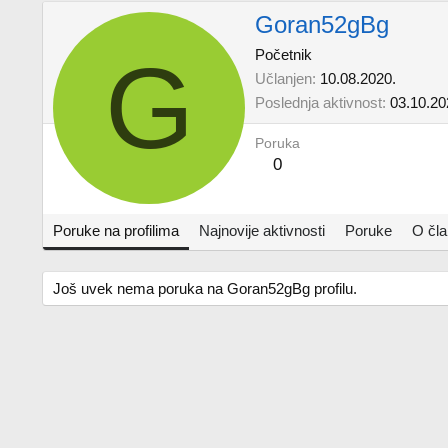
Goran52gBg
G
Početnik
Učlanjen
10.08.2020.
Poslednja aktivnost
03.10.20
Poruka
0
Poruke na profilima
Najnovije aktivnosti
Poruke
O čl
Još uvek nema poruka na Goran52gBg profilu.