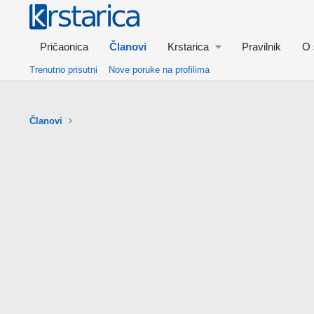
Pričaonica
Članovi
Krstarica
Pravilnik
O 
Trenutno prisutni
Nove poruke na profilima
Članovi