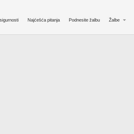
sigurnosti
Najćešća pitanja
Podnesite žalbu
Žalbe