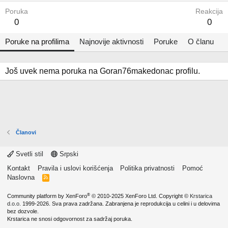
Poruka
Reakcija
0
0
Poruke na profilima
Najnovije aktivnosti
Poruke
O članu
Još uvek nema poruka na Goran76makedonac profilu.
Članovi
Svetli stil
Srpski
Kontakt
Pravila i uslovi korišćenja
Politika privatnosti
Pomoć
Naslovna
R
S
S
®
Community platform by XenForo
© 2010-2025 XenForo Ltd.
Copyright ©
Krstarica
d.o.o.
1999-2026. Sva prava zadržana. Zabranjena je reprodukcija u celini i u delovima
bez dozvole.
Krstarica ne snosi odgovornost za sadržaj poruka.