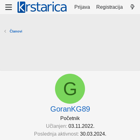
Prijava
Registracija
Članovi
G
GoranKG89
Početnik
Učlanjen
03.11.2022.
Poslednja aktivnost
30.03.2024.