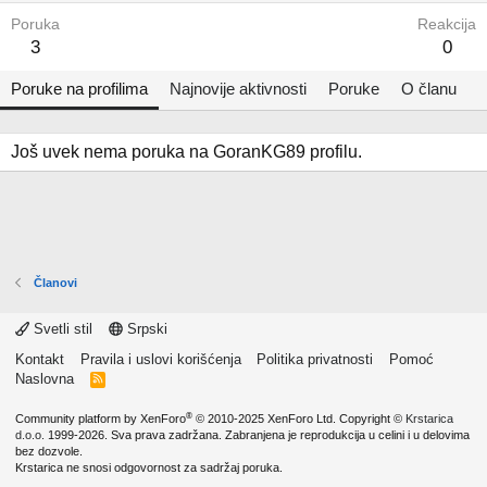
Poruka
Reakcija
3
0
Poruke na profilima
Najnovije aktivnosti
Poruke
O članu
Još uvek nema poruka na GoranKG89 profilu.
Članovi
Svetli stil
Srpski
Kontakt
Pravila i uslovi korišćenja
Politika privatnosti
Pomoć
Naslovna
R
S
S
®
Community platform by XenForo
© 2010-2025 XenForo Ltd.
Copyright ©
Krstarica
d.o.o.
1999-2026. Sva prava zadržana. Zabranjena je reprodukcija u celini i u delovima
bez dozvole.
Krstarica ne snosi odgovornost za sadržaj poruka.