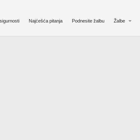
sigurnosti
Najćešća pitanja
Podnesite žalbu
Žalbe