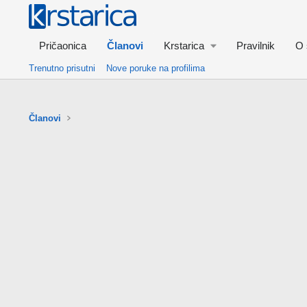
Pričaonica
Članovi
Krstarica
Pravilnik
O 
Trenutno prisutni
Nove poruke na profilima
Članovi