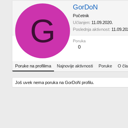
GorDoN
G
Početnik
Učlanjen
11.09.2020.
Poslednja aktivnost
11.09.20
Poruka
0
Poruke na profilima
Najnovije aktivnosti
Poruke
O čl
Još uvek nema poruka na GorDoN profilu.