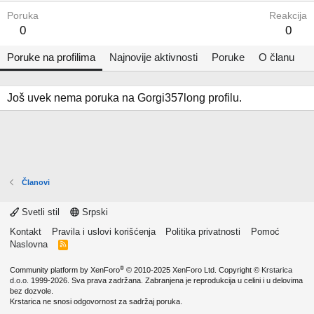
Poruka
Reakcija
0
0
Poruke na profilima
Najnovije aktivnosti
Poruke
O članu
Još uvek nema poruka na Gorgi357long profilu.
Članovi
Svetli stil
Srpski
Kontakt
Pravila i uslovi korišćenja
Politika privatnosti
Pomoć
Naslovna
R
S
S
®
Community platform by XenForo
© 2010-2025 XenForo Ltd.
Copyright ©
Krstarica
d.o.o.
1999-2026. Sva prava zadržana. Zabranjena je reprodukcija u celini i u delovima
bez dozvole.
Krstarica ne snosi odgovornost za sadržaj poruka.