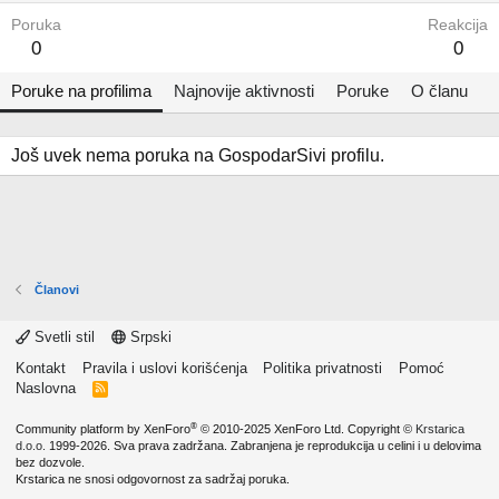
Poruka
Reakcija
0
0
Poruke na profilima
Najnovije aktivnosti
Poruke
O članu
Još uvek nema poruka na GospodarSivi profilu.
Članovi
Svetli stil
Srpski
Kontakt
Pravila i uslovi korišćenja
Politika privatnosti
Pomoć
Naslovna
R
S
S
®
Community platform by XenForo
© 2010-2025 XenForo Ltd.
Copyright ©
Krstarica
d.o.o.
1999-2026. Sva prava zadržana. Zabranjena je reprodukcija u celini i u delovima
bez dozvole.
Krstarica ne snosi odgovornost za sadržaj poruka.