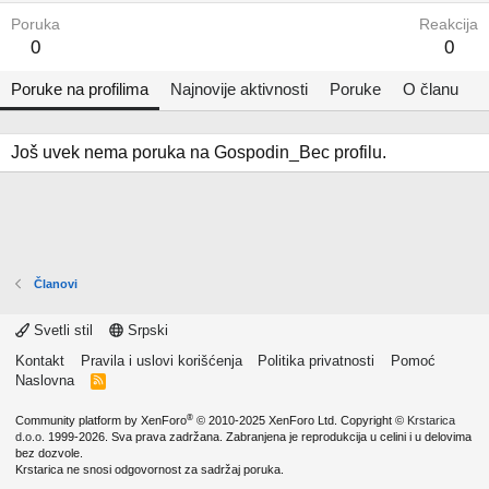
Poruka
Reakcija
0
0
Poruke na profilima
Najnovije aktivnosti
Poruke
O članu
Još uvek nema poruka na Gospodin_Bec profilu.
Članovi
Svetli stil
Srpski
Kontakt
Pravila i uslovi korišćenja
Politika privatnosti
Pomoć
Naslovna
R
S
S
®
Community platform by XenForo
© 2010-2025 XenForo Ltd.
Copyright ©
Krstarica
d.o.o.
1999-2026. Sva prava zadržana. Zabranjena je reprodukcija u celini i u delovima
bez dozvole.
Krstarica ne snosi odgovornost za sadržaj poruka.