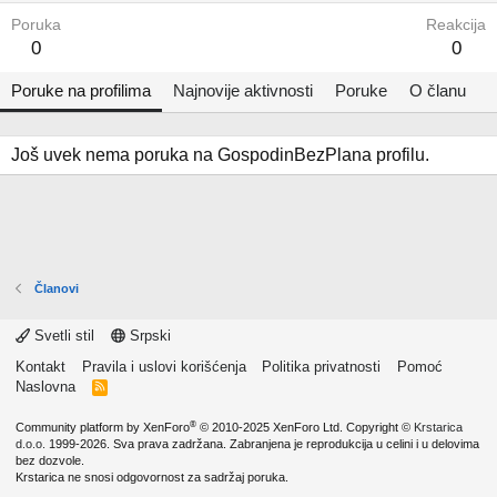
Poruka
Reakcija
0
0
Poruke na profilima
Najnovije aktivnosti
Poruke
O članu
Još uvek nema poruka na GospodinBezPlana profilu.
Članovi
Svetli stil
Srpski
Kontakt
Pravila i uslovi korišćenja
Politika privatnosti
Pomoć
Naslovna
R
S
S
®
Community platform by XenForo
© 2010-2025 XenForo Ltd.
Copyright ©
Krstarica
d.o.o.
1999-2026. Sva prava zadržana. Zabranjena je reprodukcija u celini i u delovima
bez dozvole.
Krstarica ne snosi odgovornost za sadržaj poruka.