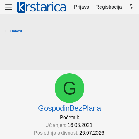
Prijava
Registracija
Članovi
G
GospodinBezPlana
Početnik
Učlanjen
16.03.2021.
Poslednja aktivnost
26.07.2026.