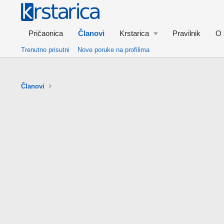
Pričaonica
Članovi
Krstarica
Pravilnik
O 
Trenutno prisutni
Nove poruke na profilima
Članovi