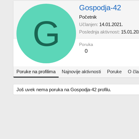
Gospodja-42
G
Početnik
Učlanjen
14.01.2021.
Poslednja aktivnost
15.01.20
Poruka
0
Poruke na profilima
Najnovije aktivnosti
Poruke
O čl
Još uvek nema poruka na Gospodja-42 profilu.