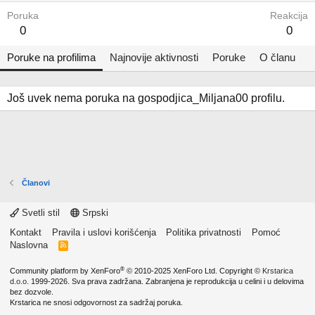
Poruka
Reakcija
0
0
Poruke na profilima
Najnovije aktivnosti
Poruke
O članu
Još uvek nema poruka na gospodjica_Miljana00 profilu.
Članovi
Svetli stil
Srpski
Kontakt
Pravila i uslovi korišćenja
Politika privatnosti
Pomoć
Naslovna
R
S
S
®
Community platform by XenForo
© 2010-2025 XenForo Ltd.
Copyright ©
Krstarica
d.o.o.
1999-2026. Sva prava zadržana. Zabranjena je reprodukcija u celini i u delovima
bez dozvole.
Krstarica ne snosi odgovornost za sadržaj poruka.