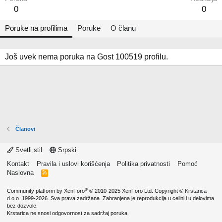
0
0
Poruke na profilima
Poruke
O članu
Još uvek nema poruka na Gost 100519 profilu.
Članovi
Svetli stil
Srpski
Kontakt
Pravila i uslovi korišćenja
Politika privatnosti
Pomoć
Naslovna
R
S
S
®
Community platform by XenForo
© 2010-2025 XenForo Ltd.
Copyright ©
Krstarica
d.o.o.
1999-2026. Sva prava zadržana. Zabranjena je reprodukcija u celini i u delovima
bez dozvole.
Krstarica ne snosi odgovornost za sadržaj poruka.