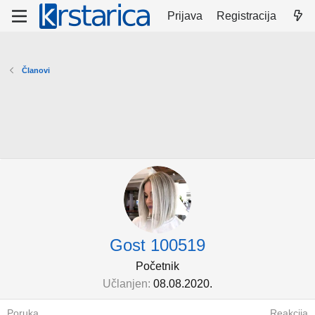
Prijava
Registracija
Članovi
Gost 100519
Početnik
Učlanjen
08.08.2020.
Poruka
Reakcija