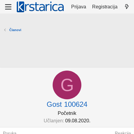
Prijava
Registracija
Članovi
G
Gost 100624
Početnik
Učlanjen
09.08.2020.
Poruka
Reakcija