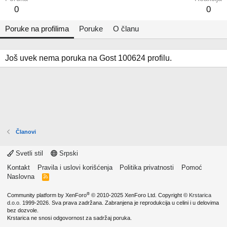
0
0
Poruke na profilima
Poruke
O članu
Još uvek nema poruka na Gost 100624 profilu.
Članovi
Svetli stil
Srpski
Kontakt
Pravila i uslovi korišćenja
Politika privatnosti
Pomoć
Naslovna
R
S
S
®
Community platform by XenForo
© 2010-2025 XenForo Ltd.
Copyright ©
Krstarica
d.o.o.
1999-2026. Sva prava zadržana. Zabranjena je reprodukcija u celini i u delovima
bez dozvole.
Krstarica ne snosi odgovornost za sadržaj poruka.